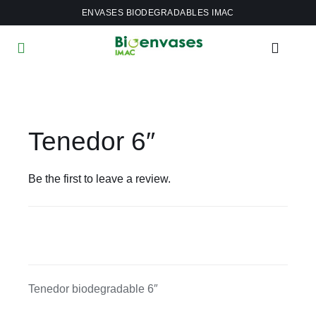
Saltar
ENVASES BIODEGRADABLES IMAC
al
contenido
Toggle
Navigation
Inicio
Tenedor 6″
Tienda
Sostenibilidad
Be the first to leave a review.
Nosotros
Tenedor biodegradable 6″